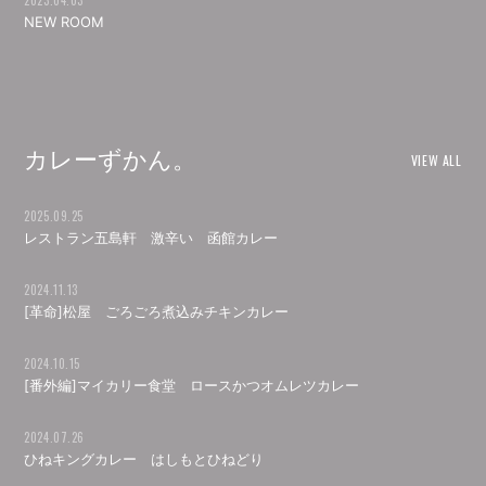
2023.04.03
会員登録
ログイン
NEW ROOM
カレーずかん。
VIEW ALL
2025.09.25
レストラン五島軒 激辛い 函館カレー
2024.11.13
[革命]松屋 ごろごろ煮込みチキンカレー
2024.10.15
[番外編]マイカリー食堂 ロースかつオムレツカレー
2024.07.26
ひねキングカレー はしもとひねどり