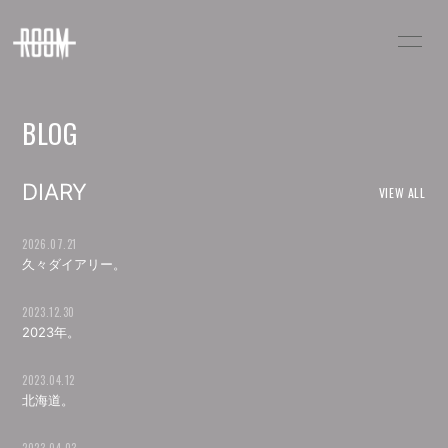
HOME
INFORMATION
BLOG
SCHEDULE
PROFILE
VIDEO
BLOG
DIARY
VIEW ALL
MOVIE
PHOTO
2026.07.21
久々ダイアリー。
NIGHTMARE
LSN
2023.12.30
RACT STORE
2023年。
2023.04.12
北海道。